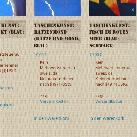
nkunst:
Taschenkunst:
Taschenkunst:
kt (blau)
Katzenmond
Fisch im Roten
(Katze und Mond,
Meer (blau-
blau)
schwarz)
tsteuerau
10,00
€
10,00
€
a
Kein
Kein
ternehmer
Mehrwertsteuerau
Mehrwertsteuerau
 (1) UStG.
sweis, da
sweis, da
Kleinunternehmer
Kleinunternehmer
nach §19 (1) UStG.
nach §19 (1) UStG.
kosten
zzgl.
zzgl.
Versandkosten
Versandkosten
renkorb
In den Warenkorb
In den Warenkorb