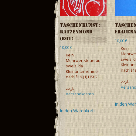
Taschenkunst:
Tasche
Katzenmond
Frauena
(rot)
10,00
€
10,00
€
Kein
Mehrwer
Kein
sweis, d
Mehrwertsteuerau
Kleinun
sweis, da
nach §19
Kleinunternehmer
nach §19 (1) UStG.
zzgl.
Versand
zzgl.
Versandkosten
In den Wa
In den Warenkorb