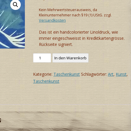
Kein Mehrwertsteuerausweis, da
Kleinunternehmer nach §19 (1) UStG.
zzgl.
Versandkosten
Das ist ein handcolorierter Linoldruck, wie
immer eingeschweisst in Kredktkartengrösse.
Rückseite signiert.
Taschenkunst
In den Warenkorb
(Tiefseefisch,
türkis)
Kategorie:
Taschenkunst
Schlagwörter:
Art
,
Kunst
,
Menge
Taschenkunst
g