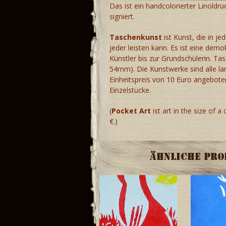
Das ist ein handcolorierter Linoldr
signiert.
Taschenkunst
ist Kunst, die in je
jeder leisten kann. Es ist eine dem
Künstler bis zur Grundschülerin. Ta
54mm). Die Kunstwerke sind alle lam
Einheitspreis von 10 Euro angebote
Einzelstücke.
(
Pocket Art
ist art in the size of a
€.)
Ähnliche Pr