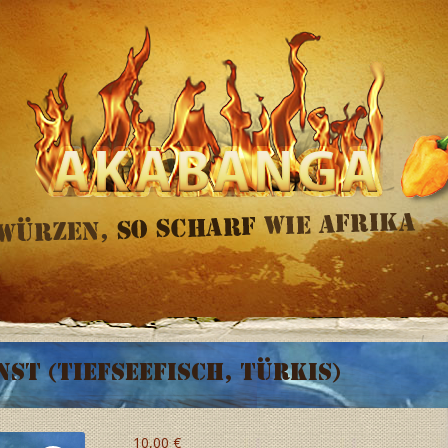
st (Tiefseefisch, türkis)
10,00
€