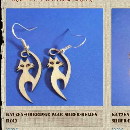
Katzen-Ohrringe Paar Silber/helles
Katzen
Holz
Silber/
20,00
€
20,00
€