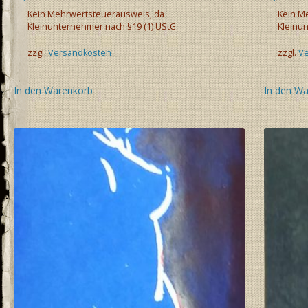
Kein Mehrwertsteuerausweis, da
Kein M
Kleinunternehmer nach §19 (1) UStG.
Kleinun
zzgl.
Versandkosten
zzgl.
V
In den Warenkorb
In den W