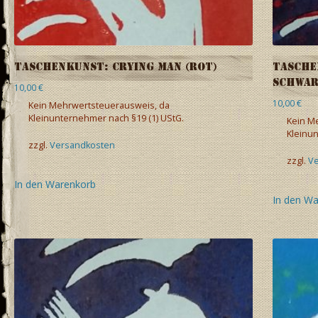
Taschenkunst: Crying Man (rot)
Tasche
schwar
10,00
€
10,00
€
Kein Mehrwertsteuerausweis, da
Kleinunternehmer nach §19 (1) UStG.
Kein M
Kleinun
zzgl.
Versandkosten
zzgl.
V
In den Warenkorb
In den W