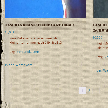
Taschenkunst: Frauenakt (blau)
Tasche
(schwar
10,00
€
10,00
€
Kein Mehrwertsteuerausweis, da
Kleinunternehmer nach §19 (1) UStG.
Kein M
Kleinun
zzgl.
Versandkosten
zzgl.
V
In den Warenkorb
In den W
1
2
→