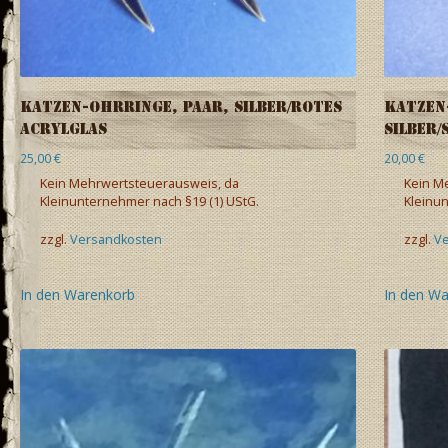
Katzen-Ohrringe, Paar, Silber/rotes
Katzen
Acrylglas
Silber
25,00
€
20,00
€
Kein Mehrwertsteuerausweis, da
Kein M
Kleinunternehmer nach §19 (1) UStG.
Kleinun
zzgl.
Versandkosten
zzgl.
V
In den Warenkorb
In den W