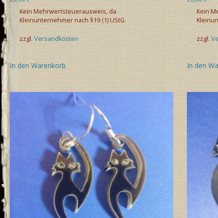
Kein Mehrwertsteuerausweis, da
Kein M
Kleinunternehmer nach §19 (1) UStG.
Kleinun
zzgl.
Versandkosten
zzgl.
V
In den Warenkorb
In den W