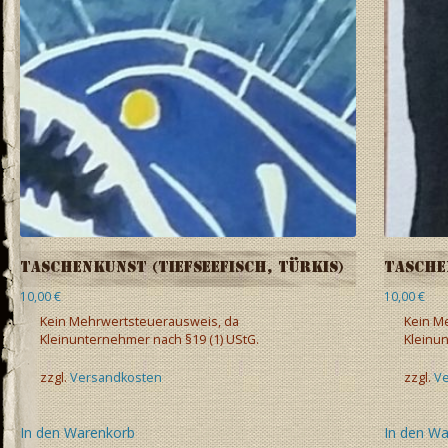
Taschenkunst (Tiefseefisch, türkis)
Tasche
10,00
€
10,00
€
Kein Mehrwertsteuerausweis, da
Kein M
Kleinunternehmer nach §19 (1) UStG.
Kleinun
zzgl.
Versandkosten
zzgl.
V
In den Warenkorb
In den W