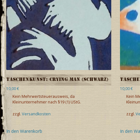
Taschenkunst: Crying Man (schwarz)
Tasche
10,00
€
10,00
€
Kein Mehrwertsteuerausweis, da
Kein M
Kleinunternehmer nach §19 (1) UStG.
Kleinun
zzgl.
Versandkosten
zzgl.
V
In den Warenkorb
In den W