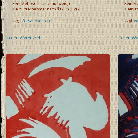
Kein Mehrwertsteuerausweis, da
Kein M
Kleinunternehmer nach §19 (1) UStG.
Kleinun
zzgl.
Versandkosten
zzgl.
V
In den Warenkorb
In den W