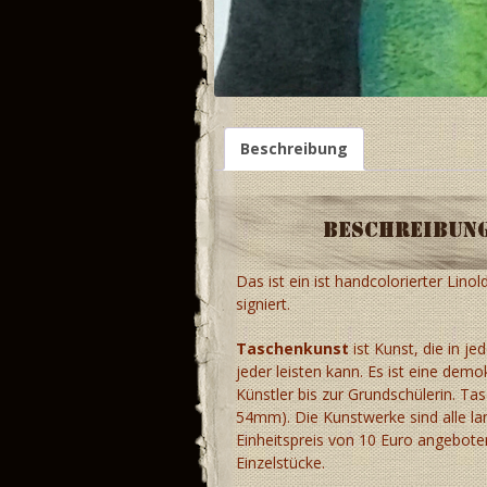
Beschreibung
Beschreibun
Das ist ein ist handcolorierter Lin
signiert.
Taschenkunst
ist Kunst, die in je
jeder leisten kann. Es ist eine dem
Künstler bis zur Grundschülerin. Ta
54mm). Die Kunstwerke sind alle lam
Einheitspreis von 10 Euro angebote
Einzelstücke.