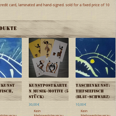
 credit card, laminated and hand-signed. sold for a fixed price of 10
odukte
nkunst
Kunstpostkarte
Taschenkunst:
fisch,
n Musik-Motive (5
Tiefseefisch
Stück)
(blau-schwarz)
30,00
€
10,00
€
Kein
Kein
tsteuerau
Mehrwertsteuerau
Mehrwertsteuerau