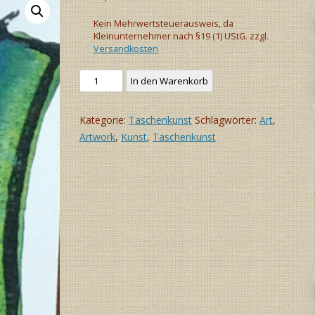
Kein Mehrwertsteuerausweis, da
Kleinunternehmer nach §19 (1) UStG.
zzgl.
Versandkosten
Taschenkunst:
In den Warenkorb
Begegnung
(grün)
Kategorie:
Taschenkunst
Schlagwörter:
Art
,
Menge
Artwork
,
Kunst
,
Taschenkunst