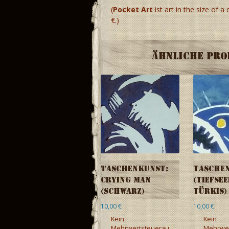
(
Pocket Art
ist art in the size of a
€.)
Ähnliche Pr
Taschenkunst:
Tasche
Crying Man
(Tiefsee
(schwarz)
türkis)
10,00
€
10,00
€
Kein
Kein
Mehrwertsteuerau
Mehrwer