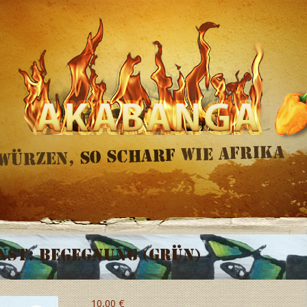
st: Begegnung (grün)
10,00
€