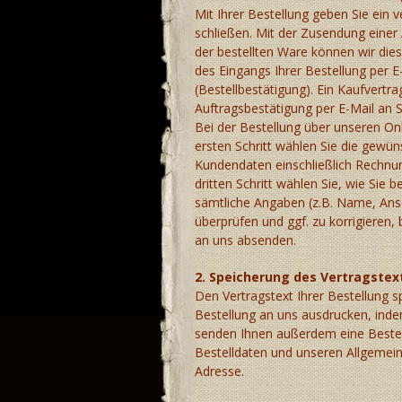
Mit Ihrer Bestellung geben Sie ein 
schließen. Mit der Zusendung einer 
der bestellten Ware können wir die
des Eingangs Ihrer Bestellung per 
(Bestellbestätigung). Ein Kaufvert
Auftragsbestätigung per E-Mail an S
Bei der Bestellung über unseren On
ersten Schritt wählen Sie die gewün
Kundendaten einschließlich Rechnung
dritten Schritt wählen Sie, wie Sie 
sämtliche Angaben (z.B. Name, Ansch
überprüfen und ggf. zu korrigieren, 
an uns absenden.
2. Speicherung des Vertragstex
Den Vertragstext Ihrer Bestellung s
Bestellung an uns ausdrucken, indem
senden Ihnen außerdem eine Bestell
Bestelldaten und unseren Allgemei
Adresse.