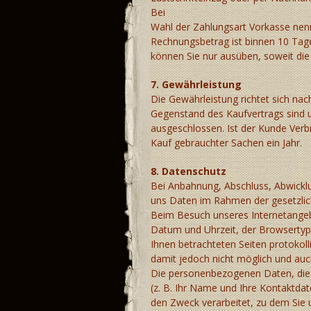
Bei
Wahl der Zahlungsart Vorkasse nenn
Rechnungsbetrag ist binnen 10 Tag
können Sie nur ausüben, soweit die 
7. Gewährleistung
Die Gewährleistung richtet sich n
Gegenstand des Kaufvertrags sind un
ausgeschlossen. Ist der Kunde Verbr
Kauf gebrauchter Sachen ein Jahr.
8. Datenschutz
Bei Anbahnung, Abschluss, Abwickl
uns Daten im Rahmen der gesetzlic
Beim Besuch unseres Internetangeb
Datum und Uhrzeit, der Browsertyp
Ihnen betrachteten Seiten protokol
damit jedoch nicht möglich und auch
Die personenbezogenen Daten, die Si
(z. B. Ihr Name und Ihre Kontaktda
den Zweck verarbeitet, zu dem Sie 