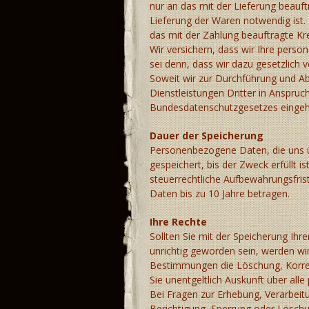
nur an das mit der Lieferung beauf
Lieferung der Waren notwendig ist.
das mit der Zahlung beauftragte Kred
Wir versichern, dass wir Ihre pers
sei denn, dass wir dazu gesetzlich v
Soweit wir zur Durchführung und A
Dienstleistungen Dritter in Anspr
Bundesdatenschutzgesetzes eingeh
Dauer der Speicherung
Personenbezogene Daten, die uns ü
gespeichert, bis der Zweck erfüllt 
steuerrechtliche Aufbewahrungsfris
Daten bis zu 10 Jahre betragen.
Ihre Rechte
Sollten Sie mit der Speicherung Ih
unrichtig geworden sein, werden wi
Bestimmungen die Löschung, Korrek
Sie unentgeltlich Auskunft über all
Bei Fragen zur Erhebung, Verarbei
Berichtigung, Sperrung oder Löschu