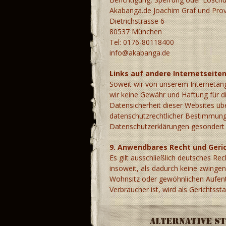
Akabanga.de Joachim Graf und Pro
Dietrichstrasse 6
80537 München
Tel: 0176-80118400
info@akabanga.de
Links auf andere Internetseite
Soweit wir von unserem Internetang
wir keine Gewähr und Haftung für die
Datensicherheit dieser Websites übe
datenschutzrechtlicher Bestimmunge
Datenschutzerklärungen gesondert 
9. Anwendbares Recht und Geri
Es gilt ausschließlich deutsches Re
insoweit, als dadurch keine zwinge
Wohnsitz oder gewöhnlichen Aufenth
Verbraucher ist, wird als Gerichtss
Alternative St