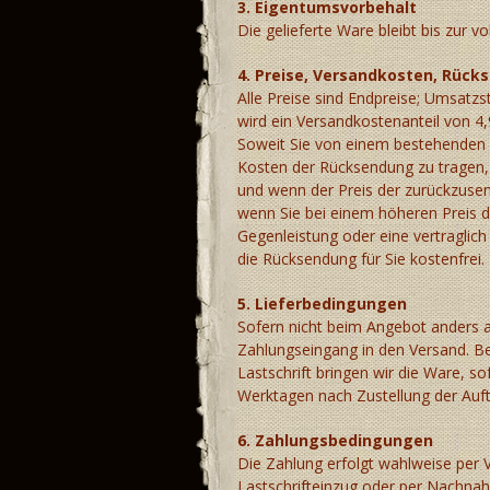
3. Eigentumsvorbehalt
Die gelieferte Ware bleibt bis zur 
4. Preise, Versandkosten, Rück
Alle Preise sind Endpreise; Umsatz
wird ein Versandkostenanteil von 4
Soweit Sie von einem bestehenden 
Kosten der Rücksendung zu tragen, 
und wenn der Preis der zurückzusen
wenn Sie bei einem höheren Preis d
Gegenleistung oder eine vertraglich 
die Rücksendung für Sie kostenfre
5. Lieferbedingungen
Sofern nicht beim Angebot anders 
Zahlungseingang in den Versand. B
Lastschrift bringen wir die Ware, 
Werktagen nach Zustellung der Auft
6. Zahlungsbedingungen
Die Zahlung erfolgt wahlweise per
Lastschrifteinzug oder per Nachnah