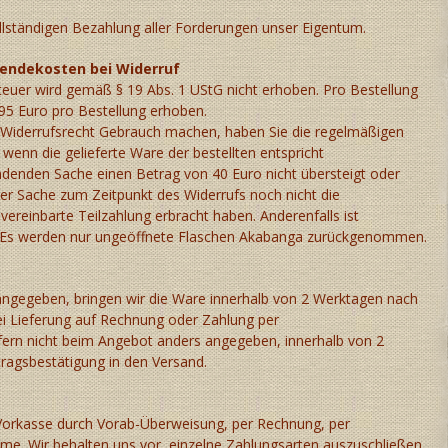
vollständigen Bezahlung aller Forderungen unser Eigentum.
sendekosten bei Widerruf
steuer wird gemäß § 19 Abs. 1 UStG nicht erhoben. Pro Bestellung
,95 Euro pro Bestellung erhoben.
Widerrufsrecht Gebrauch machen, haben Sie die regelmäßigen
wenn die gelieferte Ware der bestellten entspricht
denden Sache einen Betrag von 40 Euro nicht übersteigt oder
er Sache zum Zeitpunkt des Widerrufs noch nicht die
vereinbarte Teilzahlung erbracht haben. Anderenfalls ist
i. Es werden nur ungeöffnete Flaschen Akabanga zurückgenommen.
angegeben, bringen wir die Ware innerhalb von 2 Werktagen nach
ei Lieferung auf Rechnung oder Zahlung per
sofern nicht beim Angebot anders angegeben, innerhalb von 2
ragsbestätigung in den Versand.
 Vorkasse durch Vorab-Überweisung, per Rechnung, per
me. Wir behalten uns vor, einzelne Zahlungsarten auszuschließen.