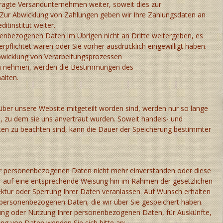
tragte Versandunternehmen weiter, soweit dies zur
 Zur Abwicklung von Zahlungen geben wir Ihre Zahlungsdaten an
itinstitut weiter.
onenbezogenen Daten im Übrigen nicht an Dritte weitergeben, es
erpflichtet wären oder Sie vorher ausdrücklich eingewilligt haben.
bwicklung von Verarbeitungsprozessen
uch nehmen, werden die Bestimmungen des
alten.
ber unsere Website mitgeteilt worden sind, werden nur so lange
ist, zu dem sie uns anvertraut wurden. Soweit handels- und
ten zu beachten sind, kann die Dauer der Speicherung bestimmter
rer personenbezogenen Daten nicht mehr einverstanden oder diese
r auf eine entsprechende Weisung hin im Rahmen der gesetzlichen
tur oder Sperrung Ihrer Daten veranlassen. Auf Wunsch erhalten
e personenbezogenen Daten, die wir über Sie gespeichert haben.
tung oder Nutzung Ihrer personenbezogenen Daten, für Auskünfte,
ng von Daten wenden Sie sich bitte an: