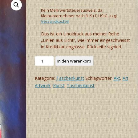
Kein Mehrwertsteuerausweis, da
Kleinunternehmer nach §19 (1) UStG.
zzgl.
Versandkosten
Das ist ein Linoldruck aus meiner Reihe
„Linien aus Licht“, wie immer eingeschweisst
in Kredktkartengrösse. Rückseite signiert.
Taschenkunst:
In den Warenkorb
Frauenakt
(blau)
Kategorie:
Taschenkunst
Schlagwörter:
Akt
,
Art
,
Menge
Artwork
,
Kunst
,
Taschenkunst