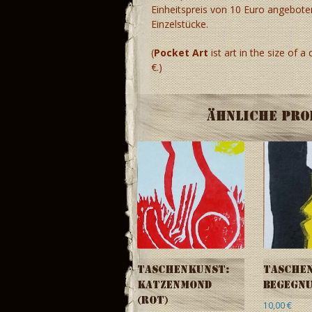
Einheitspreis von 10 Euro angebote
Einzelstücke.
(
Pocket Art
ist art in the size of a
€.)
Ähnliche Pr
Taschenkunst:
Tasche
Katzenmond
Begegnu
(rot)
10,00
€