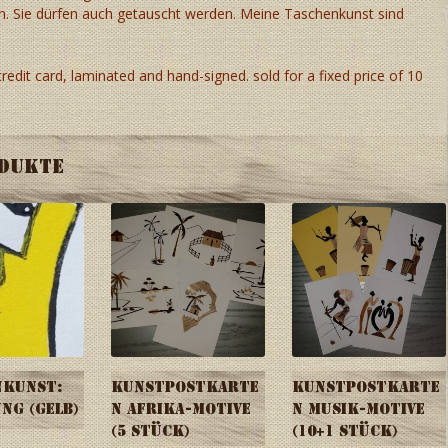
n. Sie dürfen auch getauscht werden. Meine Taschenkunst sind
 credit card, laminated and hand-signed. sold for a fixed price of 10
odukte
nkunst:
Kunstpostkarte
Kunstpostkarte
ng (gelb)
n Afrika-Motive
n Musik-Motive
(5 Stück)
(10+1 Stück)