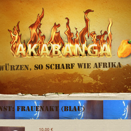
st: Frauenakt (blau)
10,00
€