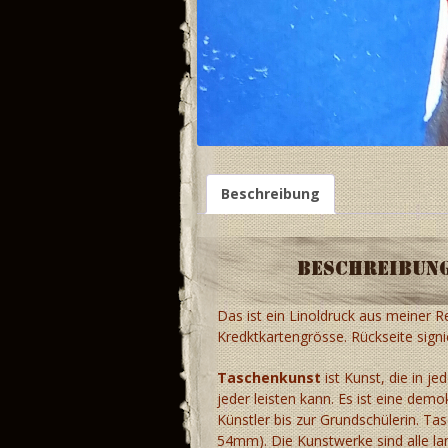
Beschreibung
Beschreibun
Das ist ein Linoldruck aus meiner R
Kredktkartengrösse. Rückseite signie
Taschenkunst
ist Kunst, die in je
jeder leisten kann. Es ist eine dem
Künstler bis zur Grundschülerin. Ta
54mm). Die Kunstwerke sind alle lam