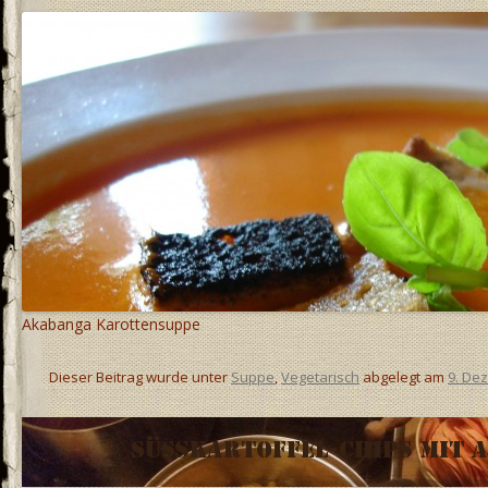
Akabanga Karottensuppe
Dieser Beitrag wurde unter
Suppe
,
Vegetarisch
abgelegt am
9. De
Süßkartoffel-Chips mit 