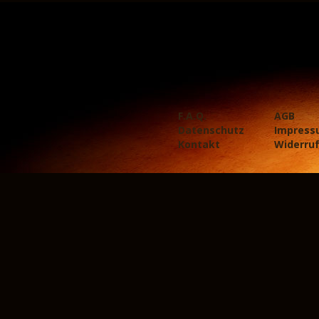
F.A.Q.
AGB
Datenschutz
Impress
Kontakt
Widerru